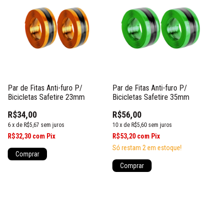
Par de Fitas Anti-furo P/
Par de Fitas Anti-furo P/
Bicicletas Safetire 23mm
Bicicletas Safetire 35mm
R$34,00
R$56,00
6
x
de
R$5,67
sem juros
10
x
de
R$5,60
sem juros
R$32,30
com
Pix
R$53,20
com
Pix
Só restam
2
em estoque!