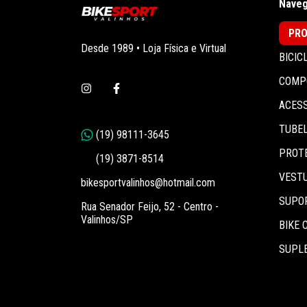
Naveg
PR
Desde 1989 • Loja Física e Virtual
BICIC
COMP
ACES
TUBEL
PROT
VEST
bikesportvalinhos@hotmail.com
SUPO
Rua Senador Feijo, 52 - Centro -
Valinhos/SP
BIKE 
SUPLE