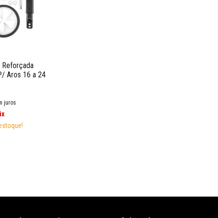
l Reforçada
P/ Aros 16 a 24
m juros
ix
estoque!