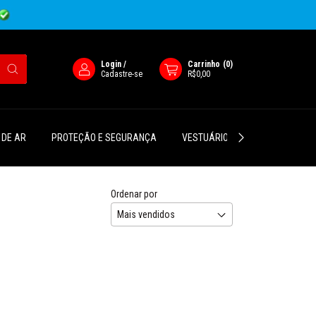
Login
/
Carrinho
(
0
)
Cadastre-se
R$0,00
 DE AR
PROTEÇÃO E SEGURANÇA
VESTUÁRIO
SUPORTES P/ 
Ordenar por