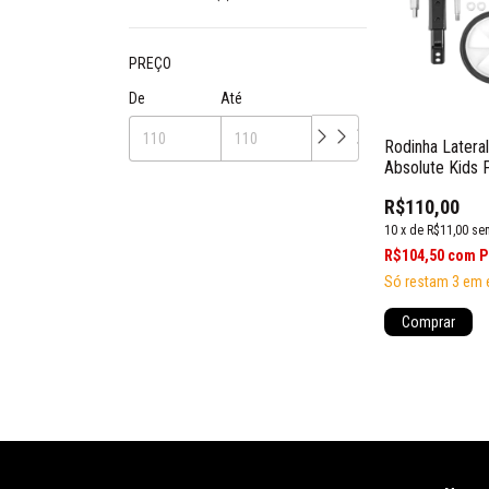
PREÇO
De
Até
Rodinha Latera
Absolute Kids 
R$110,00
10
x
de
R$11,00
se
R$104,50
com
P
Só restam
3
em 