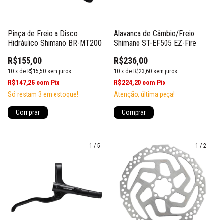
Pinça de Freio a Disco
Alavanca de Câmbio/Freio
Hidráulico Shimano BR-MT200
Shimano ST-EF505 EZ-Fire
R$155,00
R$236,00
10
x
de
R$15,50
sem juros
10
x
de
R$23,60
sem juros
R$147,25
com
Pix
R$224,20
com
Pix
Só restam
3
em estoque!
Atenção, última peça!
Comprar
1
/
5
1
/
2