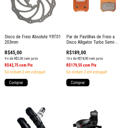
Par de Pastilhas de Freio a
Disco de Freio Absolute YRT01
Disco Alligator Turbo Semi-
203mm
Metálicas P/ Shimano Ultegra
R$189,00
R$45,00
10
x
de
R$18,90
sem juros
9
x
de
R$5,00
sem juros
R$179,55
com
Pix
R$42,75
com
Pix
Só restam
2
em estoque!
Só restam
2
em estoque!
Comprar