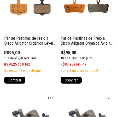
Par de Pastilhas de Freio a
Par de Pastilhas de Freio a
Disco Alligator Orgânica Level /
Disco Alligator Orgânica Avid /
Elixir
Sram Guide / G2 / Trail
R$95,00
R$95,00
10
x
de
R$9,50
sem juros
10
x
de
R$9,50
sem juros
R$90,25
com
Pix
R$90,25
com
Pix
Só restam
2
em estoque!
Só restam
2
em estoque!
1
/
3
1
/
3