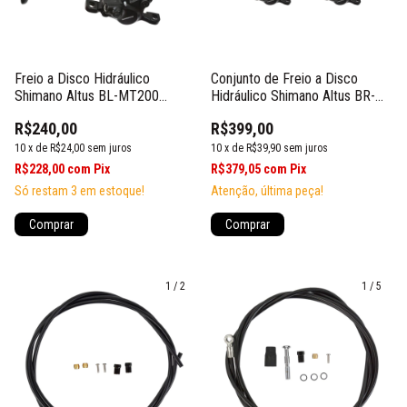
Freio a Disco Hidráulico
Conjunto de Freio a Disco
Shimano Altus BL-MT200
Hidráulico Shimano Altus BR-
Traseiro
MT200
R$240,00
R$399,00
10
x
de
R$24,00
sem juros
10
x
de
R$39,90
sem juros
R$228,00
com
Pix
R$379,05
com
Pix
Só restam
3
em estoque!
Atenção, última peça!
1
/
2
1
/
5