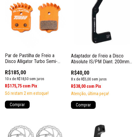
Par de Pastilha de Freio a
Adaptador de Freio a Disco
Disco Alligator Turbo Semi-
Absolute IS/PM Diant. 200mm
metálica P/ Avid Sram
Tras. 180mm
R$185,00
R$40,00
10
x
de
R$18,50
sem juros
8
x
de
R$5,00
sem juros
R$175,75
com
Pix
R$38,00
com
Pix
Só restam
2
em estoque!
Atenção, última peça!