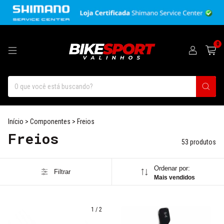
0
Início
>
Componentes
>
Freios
Freios
53 produtos
Ordenar por:
Filtrar
Mais vendidos
1
/
2