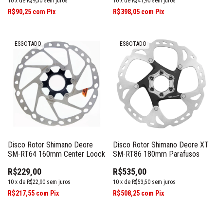
10
x
de
R$41,90
sem juros
10
x
de
R$9,50
sem juros
R$398,05
com
Pix
R$90,25
com
Pix
ESGOTADO
ESGOTADO
Disco Rotor Shimano Deore
Disco Rotor Shimano Deore XT
SM-RT64 160mm Center Loock
SM-RT86 180mm Parafusos
R$229,00
R$535,00
10
x
de
R$22,90
sem juros
10
x
de
R$53,50
sem juros
R$217,55
com
Pix
R$508,25
com
Pix