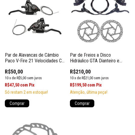
Par de Alavancas de Câmbio
Par de Freios a Disco
Paco V-Fire 21 Velocidades C/
Hidráulico GTA Dianteiro e
Maçaneta
Traseiro C/ Rotores
R$50,00
R$210,00
10
x
de
R$5,00
sem juros
10
x
de
R$21,00
sem juros
R$47,50
com
Pix
R$199,50
com
Pix
Só restam
2
em estoque!
Atenção, última peça!