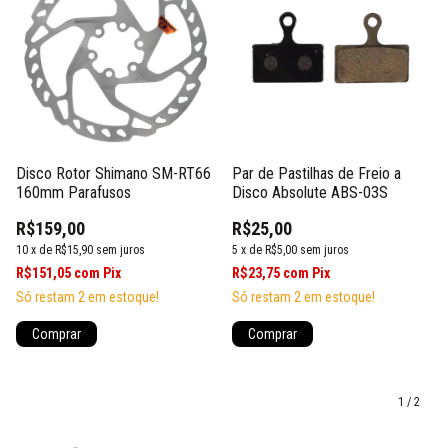
Disco Rotor Shimano SM-RT66
Par de Pastilhas de Freio a
160mm Parafusos
Disco Absolute ABS-03S
R$159,00
R$25,00
10
x
de
R$15,90
sem juros
5
x
de
R$5,00
sem juros
R$151,05
com
Pix
R$23,75
com
Pix
Só restam
2
em estoque!
Só restam
2
em estoque!
Comprar
1
/
2