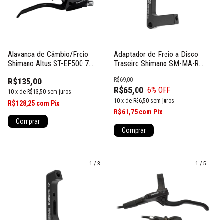
Alavanca de Câmbio/Freio
Adaptador de Freio a Disco
Shimano Altus ST-EF500 7
Traseiro Shimano SM-MA-R
Velocidades
203mm P/S
R$135,00
R$69,00
R$65,00
6
% OFF
10
x
de
R$13,50
sem juros
10
x
de
R$6,50
sem juros
R$128,25
com
Pix
R$61,75
com
Pix
Comprar
1
/
3
1
/
5