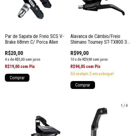
Alavanca de Câmbio/Freio
Par de Sapata de Freio SCS V-
Shimano Tourney ST-TX800 3
Brake 68mm C/ Porca Allen
Velocidades
R$99,00
R$20,00
10
x
de
R$9,90
sem juros
4
x
de
R$5,00
sem juros
R$94,05
com
Pix
R$19,00
com
Pix
Só restam
2
em estoque!
Comprar
1
/
4