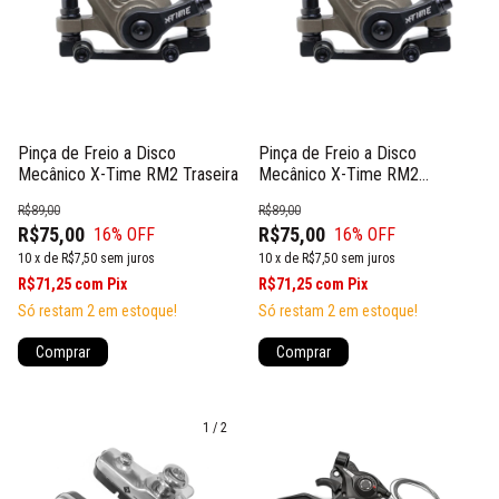
Pinça de Freio a Disco
Pinça de Freio a Disco
Mecânico X-Time RM2 Traseira
Mecânico X-Time RM2
Dianteira
R$89,00
R$89,00
R$75,00
R$75,00
16
% OFF
16
% OFF
10
x
de
R$7,50
sem juros
10
x
de
R$7,50
sem juros
R$71,25
com
Pix
R$71,25
com
Pix
Só restam
2
em estoque!
Só restam
2
em estoque!
Comprar
Comprar
1
/
2