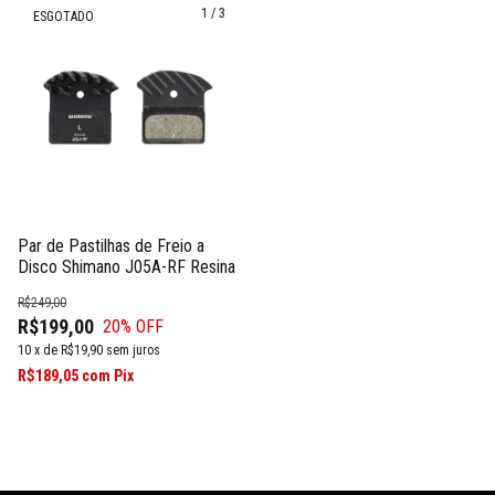
1
/
3
ESGOTADO
Par de Pastilhas de Freio a
Disco Shimano J05A-RF Resina
R$249,00
R$199,00
20
% OFF
10
x
de
R$19,90
sem juros
R$189,05
com
Pix