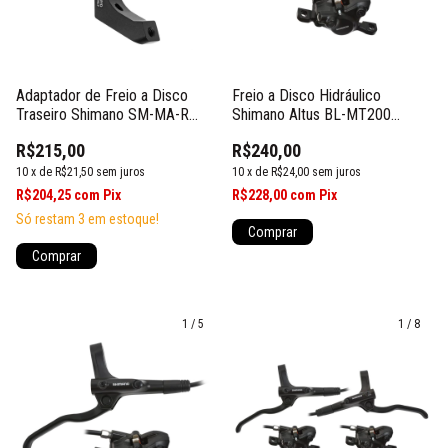
Adaptador de Freio a Disco
Freio a Disco Hidráulico
Traseiro Shimano SM-MA-R
Shimano Altus BL-MT200
160mm P/D
Dianteiro
R$215,00
R$240,00
10
x
de
R$21,50
sem juros
10
x
de
R$24,00
sem juros
R$204,25
com
Pix
R$228,00
com
Pix
Só restam
3
em estoque!
1
/
5
1
/
8