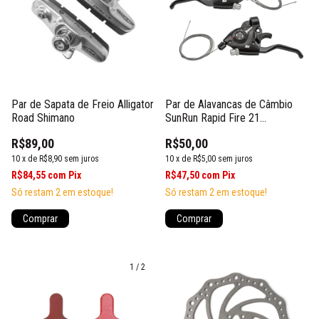
Par de Sapata de Freio Alligator
Par de Alavancas de Câmbio
Road Shimano
SunRun Rapid Fire 21
Velocidades C/ Maçaneta
R$89,00
R$50,00
10
x
de
R$8,90
sem juros
10
x
de
R$5,00
sem juros
R$84,55
com
Pix
R$47,50
com
Pix
Só restam
2
em estoque!
Só restam
2
em estoque!
1
/
2