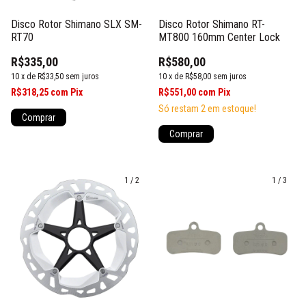
Disco Rotor Shimano SLX SM-
Disco Rotor Shimano RT-
RT70
MT800 160mm Center Lock
R$335,00
R$580,00
10
x
de
R$33,50
sem juros
10
x
de
R$58,00
sem juros
R$318,25
com
Pix
R$551,00
com
Pix
Só restam
2
em estoque!
Comprar
Comprar
1
/
2
1
/
3