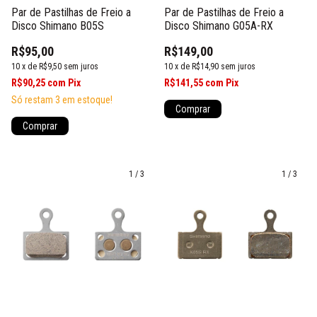
Par de Pastilhas de Freio a
Par de Pastilhas de Freio a
Disco Shimano B05S
Disco Shimano G05A-RX
R$95,00
R$149,00
10
x
de
R$9,50
sem juros
10
x
de
R$14,90
sem juros
R$90,25
com
Pix
R$141,55
com
Pix
Só restam
3
em estoque!
1
/
3
1
/
3