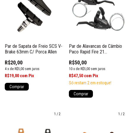
Par de Sapata de Freio SCS V-
Par de Alavancas de Câmbio
Brake 63mm C/ Porca Allen
Paco Rapid Fire 21
Velocidades C/ Maçaneta
R$20,00
R$50,00
4
x
de
R$5,00
sem juros
10
x
de
R$5,00
sem juros
R$19,00
com
Pix
R$47,50
com
Pix
Só restam
2
em estoque!
1
/
2
1
/
2