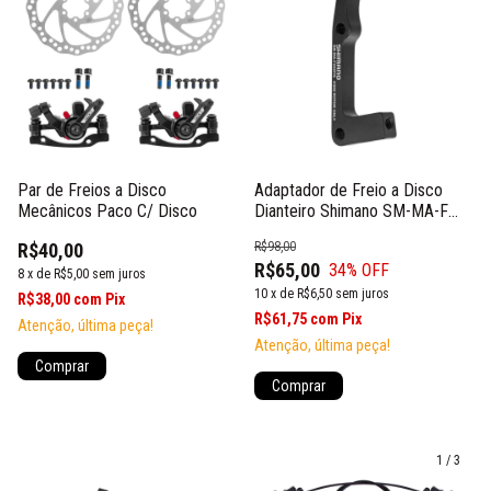
Par de Freios a Disco
Adaptador de Freio a Disco
Mecânicos Paco C/ Disco
Dianteiro Shimano SM-MA-F
203mm Post/IS
R$40,00
R$98,00
R$65,00
34
% OFF
8
x
de
R$5,00
sem juros
10
x
de
R$6,50
sem juros
R$38,00
com
Pix
R$61,75
com
Pix
Atenção, última peça!
Atenção, última peça!
1
/
3