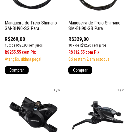
Mangueira de Freio Shimano
Mangueira de Freio Shimano
SM-BH90-SS Para
SM-BH90-SB Para
XTR/Deore/SLX
XTR/XT/SLX/Alfine
R$269,00
R$329,00
10
x
de
R$26,90
sem juros
10
x
de
R$32,90
sem juros
R$255,55
com
Pix
R$312,55
com
Pix
Atenção, última peça!
Só restam
2
em estoque!
Comprar
Comprar
1
/
5
1
/
2