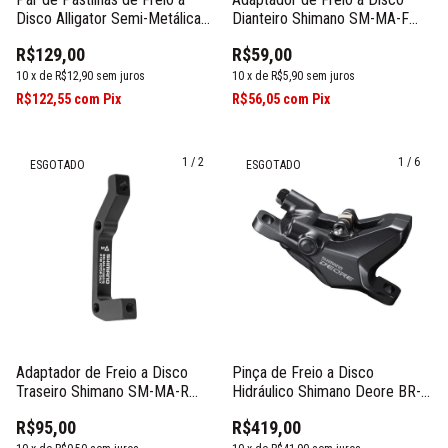
Disco Alligator Semi-Metálica
Dianteiro Shimano SM-MA-F
Shimano 4 Pistões
160mm P/S
R$129,00
R$59,00
10
x
de
R$12,90
sem juros
10
x
de
R$5,90
sem juros
R$122,55
com
Pix
R$56,05
com
Pix
1
/
2
1
/
6
ESGOTADO
ESGOTADO
Pinça de Freio a Disco
Adaptador de Freio a Disco
Hidráulico Shimano Deore BR-
Traseiro Shimano SM-MA-R
M6100
180mm P/S
R$419,00
R$95,00