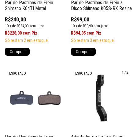
Par de Pastilhas de Freio
Par de Pastilhas de Freio a
Shimano K04TI Metal
Disco Shimano K05S-RX Resina
R$240,00
R$99,00
10
x
de
R$24,00
sem juros
10
x
de
R$9,90
sem juros
R$228,00
com
Pix
R$94,05
com
Pix
Só restam
2
em estoque!
Só restam
3
em estoque!
1
/
2
ESGOTADO
ESGOTADO
Par de Pastilhas de Freio a
Adaptador de Freio a Disco