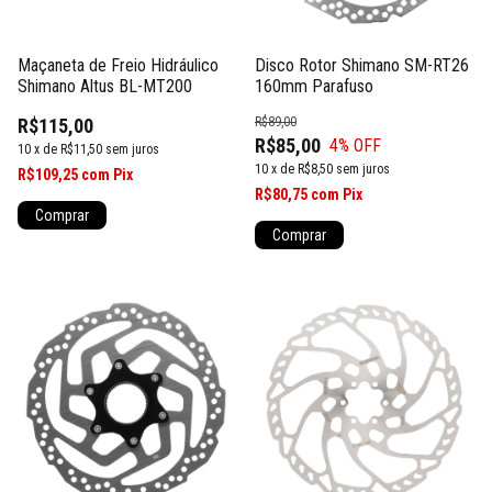
Maçaneta de Freio Hidráulico
Disco Rotor Shimano SM-RT26
Shimano Altus BL-MT200
160mm Parafuso
R$115,00
R$89,00
R$85,00
4
% OFF
10
x
de
R$11,50
sem juros
10
x
de
R$8,50
sem juros
R$109,25
com
Pix
R$80,75
com
Pix
Comprar
Comprar