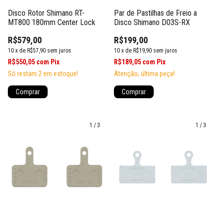
Disco Rotor Shimano RT-
Par de Pastilhas de Freio a
MT800 180mm Center Lock
Disco Shimano D03S-RX
R$579,00
R$199,00
10
x
de
R$57,90
sem juros
10
x
de
R$19,90
sem juros
R$550,05
com
Pix
R$189,05
com
Pix
Só restam
2
em estoque!
Atenção, última peça!
Comprar
1
/
3
1
/
3