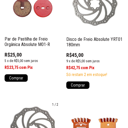
Par de Pastilha de Freio
Disco de Freio Absolute YRT01
Orgânica Absolute M01-R
180mm
R$25,00
R$45,00
5
x
de
R$5,00
sem juros
9
x
de
R$5,00
sem juros
R$23,75
com
Pix
R$42,75
com
Pix
Só restam
2
em estoque!
Comprar
1
/
2