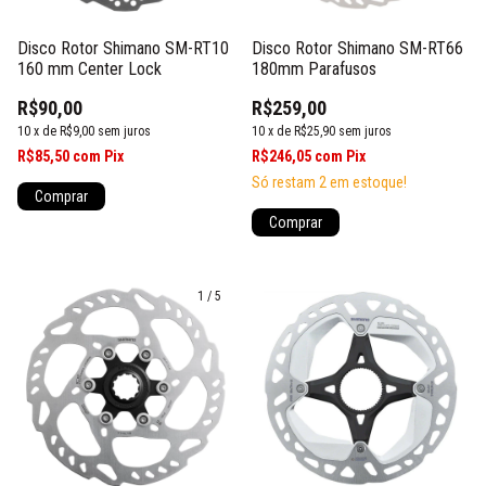
Disco Rotor Shimano SM-RT66
Disco Rotor Shimano SM-RT10
180mm Parafusos
160 mm Center Lock
R$259,00
R$90,00
10
x
de
R$25,90
sem juros
10
x
de
R$9,00
sem juros
R$246,05
com
Pix
R$85,50
com
Pix
Só restam
2
em estoque!
Comprar
Comprar
1
/
5