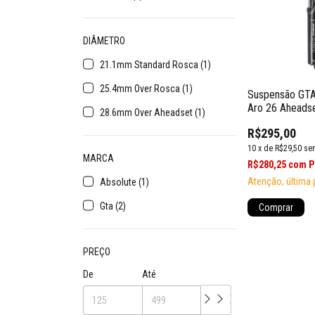
DIÂMETRO
21.1mm Standard Rosca (1)
25.4mm Over Rosca (1)
Suspensão GTA
Aro 26 Aheads
28.6mm Over Aheadset (1)
R$295,00
10
x
de
R$29,50
se
MARCA
R$280,25
com
P
Atenção, última 
Absolute (1)
Gta (2)
PREÇO
De
Até