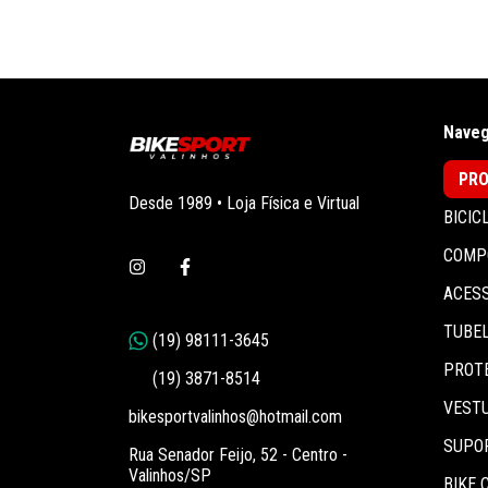
Naveg
PR
Desde 1989 • Loja Física e Virtual
BICIC
COMP
ACES
TUBEL
PROT
VEST
bikesportvalinhos@hotmail.com
SUPO
Rua Senador Feijo, 52 - Centro -
Valinhos/SP
BIKE 