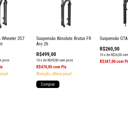
 Wheeler 357
Suspensão GTA
Suspensão Absolute Brutus FR
et
Aro 26
R$260,00
R$499,00
10
x
de
R$26,00
sem
m juros
10
x
de
R$49,90
sem juros
R$247,00
com
P
ix
R$474,05
com
Pix
peça!
Atenção, última peça!
Comprar