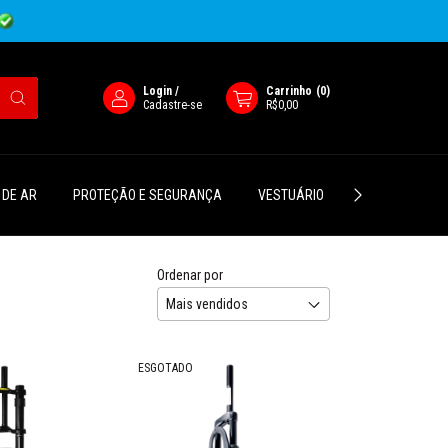
Login
/
Carrinho
(
0
)
Cadastre-se
R$0,00
 DE AR
PROTEÇÃO E SEGURANÇA
VESTUÁRIO
SUPORTES P/ 
Ordenar por
ESGOTADO